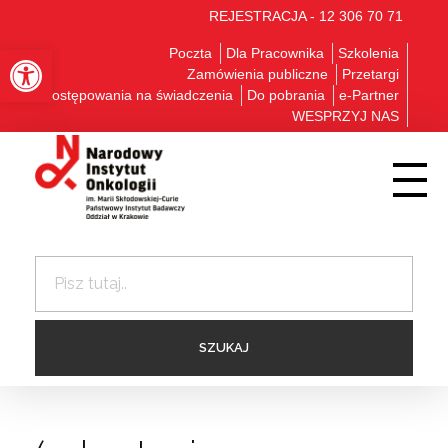
REJESTRACJA - 12 306 70 71
Otwórz pasek narzędzi
Poczta
Dla Pracownika
Szkolenia
Zamówienia publiczne
Przetargi
Postępowania na świadczenia
Do pobrania
e-Partner
WESPRZYJ NAS