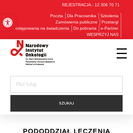
REJESTRACJA - 12 306 70 71
Otwórz pasek narzędzi
Poczta
Dla Pracownika
Szkolenia
Zamówienia publiczne
Przetargi
Postępowania na świadczenia
Do pobrania
e-Partner
WESPRZYJ NAS
PODODDZIAŁ LECZENIA