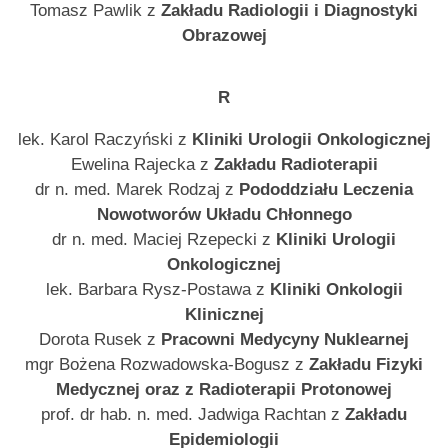
Tomasz Pawlik z
Zakładu Radiologii i Diagnostyki
Obrazowej
R
lek. Karol Raczyński z
Kliniki Urologii Onkologicznej
Ewelina Rajecka z
Zakładu Radioterapii
dr n. med. Marek Rodzaj z
Pododdziału Leczenia
Nowotworów Układu Chłonnego
dr n. med. Maciej Rzepecki z
Kliniki Urologii
Onkologicznej
lek. Barbara Rysz-Postawa z
Kliniki Onkologii
Klinicznej
Dorota Rusek z
Pracowni Medycyny Nuklearnej
mgr Bożena Rozwadowska-Bogusz z
Zakładu Fizyki
Medycznej oraz z Radioterapii Protonowej
prof. dr hab. n. med. Jadwiga Rachtan z
Zakładu
Epidemiologii