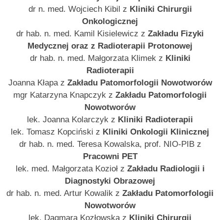
dr n. med. Wojciech Kibil z
Kliniki Chirurgii
Onkologicznej
dr hab. n. med. Kamil Kisielewicz z
Zakładu Fizyki
Medycznej oraz z Radioterapii Protonowej
dr hab. n. med. Małgorzata Klimek z
Kliniki
Radioterapii
Joanna Kłapa z
Zakładu Patomorfologii Nowotworów
mgr Katarzyna Knapczyk z
Zakładu Patomorfologii
Nowotworów
lek. Joanna Kolarczyk z
Kliniki Radioterapii
lek. Tomasz Kopciński z
Kliniki Onkologii Klinicznej
dr hab. n. med. Teresa Kowalska, prof. NIO-PIB z
Pracowni PET
lek. med. Małgorzata Kozioł z
Zakładu Radiologii i
Diagnostyki Obrazowej
dr hab. n. med. Artur Kowalik z
Zakładu Patomorfologii
Nowotworów
lek. Dagmara Kozłowska z
Kliniki Chirurgii