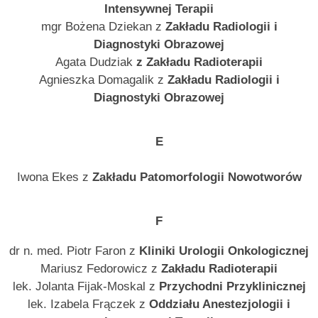
Intensywnej Terapii
mgr Bożena Dziekan z
Zakładu Radiologii i
Diagnostyki Obrazowej
Agata Dudziak
z Zakładu Radioterapii
Agnieszka Domagalik z
Zakładu Radiologii i
Diagnostyki Obrazowej
E
Iwona Ekes z
Zakładu Patomorfologii Nowotworów
F
dr n. med. Piotr Faron z
Kliniki Urologii Onkologicznej
Mariusz Fedorowicz z
Zakładu Radioterapii
lek. Jolanta Fijak-Moskal z
Przychodni Przyklinicznej
lek. Izabela Frączek z
Oddziału Anestezjologii i