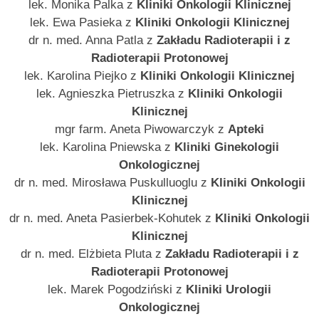
lek. Monika Palka z
Kliniki Onkologii Klinicznej
lek. Ewa Pasieka z
Kliniki Onkologii Klinicznej
dr n. med. Anna Patla z
Zakładu Radioterapii i z
Radioterapii Protonowej
lek. Karolina Piejko z
Kliniki Onkologii Klinicznej
lek. Agnieszka Pietruszka z
Kliniki Onkologii
Klinicznej
mgr farm. Aneta Piwowarczyk z
Apteki
lek. Karolina Pniewska z
Kliniki Ginekologii
Onkologicznej
dr n. med. Mirosława Puskulluoglu z
Kliniki Onkologii
Klinicznej
dr n. med. Aneta Pasierbek-Kohutek z
Kliniki Onkologii
Klinicznej
dr n. med. Elżbieta Pluta z
Zakładu Radioterapii i z
Radioterapii Protonowej
lek. Marek Pogodziński z
Kliniki Urologii
Onkologicznej