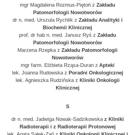
mgr Magdalena Rozmus-Piętoń z
Zakładu
Patomorfologii Nowotworów
dr n. med. Urszula Rychlik z
Zakładu Analityki i
Biochemii Klinicznej
prof. dr hab n. med. Janusz Ryś z
Zakładu
Patomorfologii Nowotworów
Marzena Rzepka z
Zakładu Patomorfologii
Nowotworów
mgr farm. Elżbieta Rząsa-Duran z
Apteki
lek. Joanna Rudowska z
Poradni Onkologicznej
lek. Agnieszka Rudzińska z
Kliniki Onkologii
Klinicznej
S
dr n. med. Jadwiga Nowak-Sadzikowska
z Kliniki
Radioterapii i z Radioterapii Protonowej
lek. Agata Sałek-Zań z
Kliniki Onkologii Klinicznej i