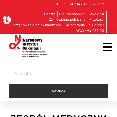
REJESTRACJA - 12 306 70 71
Otwórz pasek narzędzi
Poczta
Dla Pracownika
Szkolenia
Zamówienia publiczne
Przetargi
Postępowania na świadczenia
Do pobrania
e-Partner
WESPRZYJ NAS