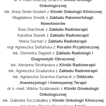
Onkologicznej
lek. Anna Streb-Smoleń z
Kliniki Onkologii Klinicznej
Magdalena Smolik z
Zakładu Patomorfologii
Nowotworów
Ewa Stachniak z
Zakładu Radioterapii
Karolina Stanek z
Zakładu Radioterapii
Maria Suchan z
Zakładu Radioterapii
mgr Agnieszka Stefańska z
Poradni Przyklinicznej
lek. Dominika Stępień z
Zakładu Radiologii i
Diagnostyki Obrazowej
lek. Adrianna Strohanava z
Kliniki Radioterapii
lek. Agnieszka Szadurska z
Zakładu Radioterapii
lek. Agnieszka Szarska-Garbacik z
Oddziału
Anestezjologii i Intensywnej Terapii
dr n. med. Wiktor Szatkowski z
Kliniki Ginekologii
Onkologicznej
lek. Gabriela Szczubiałka z
Kliniki Onkologii Klinicznej