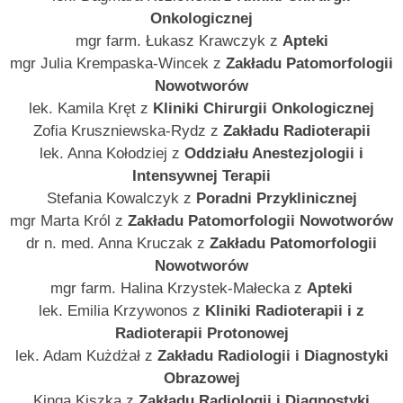
Onkologicznej
mgr farm. Łukasz Krawczyk z
Apteki
mgr Julia Krempaska-Wincek z
Zakładu Patomorfologii
Nowotworów
lek. Kamila Kręt z
Kliniki Chirurgii Onkologicznej
Zofia Kruszniewska-Rydz z
Zakładu Radioterapii
lek. Anna Kołodziej z
Oddziału Anestezjologii i
Intensywnej Terapii
Stefania Kowalczyk z
Poradni Przyklinicznej
mgr Marta Król z
Zakładu Patomorfologii Nowotworów
dr n. med. Anna Kruczak z
Zakładu Patomorfologii
Nowotworów
mgr farm. Halina Krzystek-Małecka z
Apteki
lek. Emilia Krzywonos z
Kliniki Radioterapii
i z
Radioterapii Protonowej
lek. Adam Kużdżał z
Zakładu Radiologii i Diagnostyki
Obrazowej
Kinga Kiszka z
Zakładu Radiologii i Diagnostyki