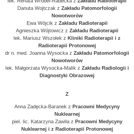
lek. Renata Wróbel-Radecka z
Zakładu Radioterapii
Danuta Wojtczak z
Zakładu Patomorfologii
Nowotworów
Ewa Wójcik z
Zakładu Radioterapii
Agnieszka Wójtowicz z
Zakładu Radioterapii
lek. Mariusz Wszołek z
Kliniki Radioterapii i z
Radioterapii Protonowej
dr n. med. Joanna Wysocka z
Zakładu Patomorfologii
Nowotworów
lek. Małgorzata Wysocka-Malik z
Zakładu Radiologii i
Diagnostyki Obrazowej
Z
Anna Zadęcka-Baranek z
Pracowni Medycyny
Nuklearnej
piel. lic. Katarzyna Zawiła z
Pracowni Medycyny
Nuklearnej i z Radioterapii Protonowej