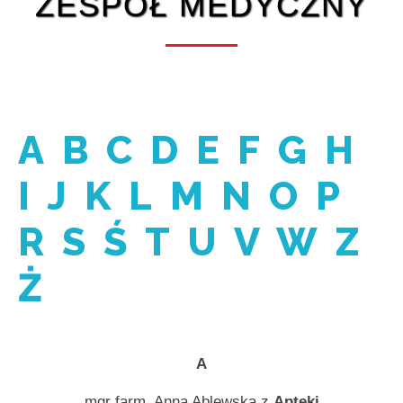
ZESPÓŁ MEDYCZNY
A
B
C
D
E
F
G
H
I
J
K
L
M
N
O
P
R
S
Ś
T
U
V
W
Z
Ż
A
mgr farm. Anna Ablewska z
Apteki