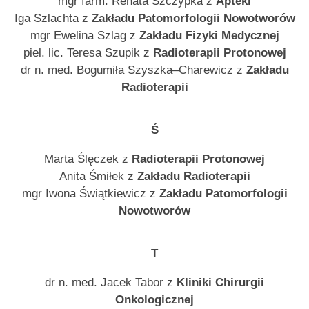
mgr farm. Renata Szczypka z
Apteki
Iga Szlachta z
Zakładu Patomorfologii Nowotworów
mgr Ewelina Szlag z
Zakładu Fizyki Medycznej
piel. lic. Teresa Szupik z
Radioterapii Protonowej
dr n. med. Bogumiła Szyszka–Charewicz z
Zakładu
Radioterapii
Ś
Marta Ślęczek z
Radioterapii Protonowej
Anita Śmiłek z
Zakładu Radioterapii
mgr Iwona Świątkiewicz z
Zakładu Patomorfologii
Nowotworów
T
dr n. med. Jacek Tabor z
Kliniki Chirurgii
Onkologicznej