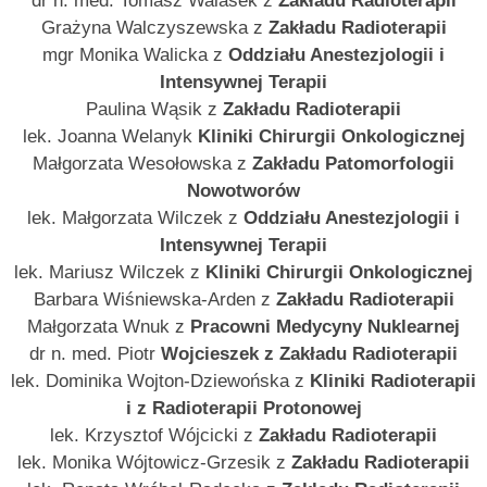
dr n. med. Tomasz Walasek z
Zakładu Radioterapii
Grażyna Walczyszewska z
Zakładu Radioterapii
mgr Monika Walicka z
Oddziału Anestezjologii i
Intensywnej Terapii
Paulina Wąsik z
Zakładu Radioterapii
lek. Joanna Welanyk
Kliniki Chirurgii Onkologicznej
Małgorzata Wesołowska z
Zakładu Patomorfologii
Nowotworów
lek. Małgorzata Wilczek z
Oddziału Anestezjologii i
Intensywnej Terapii
lek. Mariusz Wilczek z
Kliniki Chirurgii Onkologicznej
Barbara Wiśniewska-Arden z
Zakładu Radioterapii
Małgorzata Wnuk z
Pracowni Medycyny Nuklearnej
dr n. med. Piotr
Wojcieszek z Zakładu Radioterapii
lek. Dominika Wojton-Dziewońska z
Kliniki Radioterapii
i z Radioterapii Protonowej
lek. Krzysztof Wójcicki z
Zakładu Radioterapii
lek. Monika Wójtowicz-Grzesik z
Zakładu Radioterapii