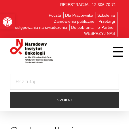
REJESTRACJA - 12 306 70 71
Otwórz pasek narzędzi
Poczta
Dla Pracownika
Szkolenia
Zamówienia publiczne
Przetargi
Postępowania na świadczenia
Do pobrania
e-Partner
WESPRZYJ NAS