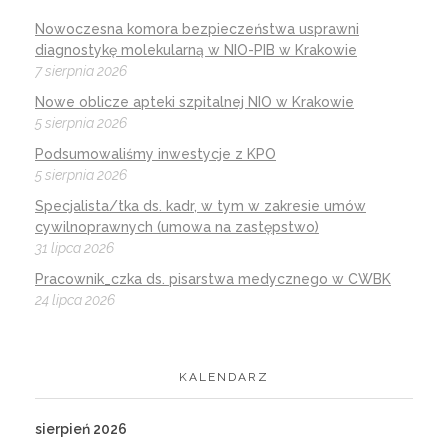
Nowoczesna komora bezpieczeństwa usprawni
diagnostykę molekularną w NIO-PIB w Krakowie
7 sierpnia 2026
Nowe oblicze apteki szpitalnej NIO w Krakowie
5 sierpnia 2026
Podsumowaliśmy inwestycje z KPO
5 sierpnia 2026
Specjalista/tka ds. kadr, w tym w zakresie umów
cywilnoprawnych (umowa na zastępstwo)
31 lipca 2026
Pracownik_czka ds. pisarstwa medycznego w CWBK
24 lipca 2026
KALENDARZ
sierpień 2026