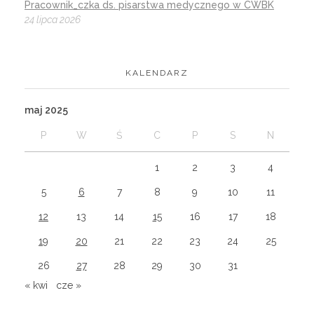
Pracownik_czka ds. pisarstwa medycznego w CWBK
24 lipca 2026
KALENDARZ
maj 2025
P
W
Ś
C
P
S
N
1
2
3
4
5
6
7
8
9
10
11
12
13
14
15
16
17
18
19
20
21
22
23
24
25
26
27
28
29
30
31
« kwi
cze »