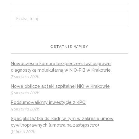
OSTATNIE WPISY
Nowoczesna komora bezpieczeństwa usprawni
diagnostykę molekularną w NIO-PIB w Krakowie
7 sierpnia 2026
Nowe oblicze apteki szpitalnej NIO w Krakowie
5 sierpnia 2026
Podsumowaliśmy inwestycje z KPO
5 sierpnia 2026
Specjalista/tka ds. kadr, w tym w zakresie umów
cywilnoprawnych (umowa na zastępstwo)
31 lipca 2026