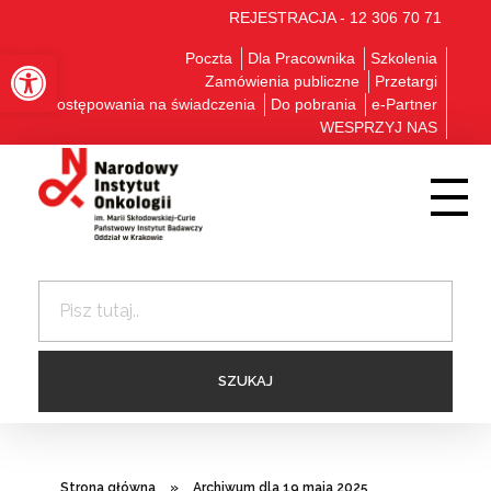
REJESTRACJA - 12 306 70 71
Otwórz pasek narzędzi
Poczta
Dla Pracownika
Szkolenia
Zamówienia publiczne
Przetargi
Postępowania na świadczenia
Do pobrania
e-Partner
WESPRZYJ NAS
Strona główna
»
Archiwum dla 19 maja 2025