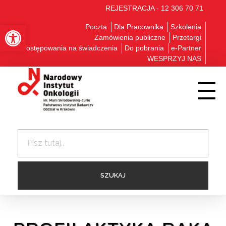
REJESTRACJA - 12 306 70 71
Otwórz pasek narzędzi
Poczta
Dla Pracownika
Szkolenia
Zamówienia publiczne
Przetargi
Postępowania na świadczenia
Do pobrania
e-Partner
WESPRZYJ NAS