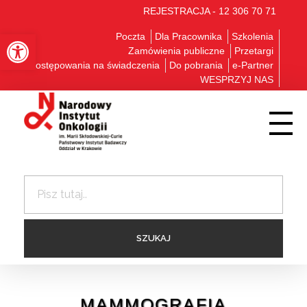
REJESTRACJA - 12 306 70 71
Otwórz pasek narzędzi
Poczta
Dla Pracownika
Szkolenia
Zamówienia publiczne
Przetargi
Postępowania na świadczenia
Do pobrania
e-Partner
WESPRZYJ NAS
MAMMOGRAFIA