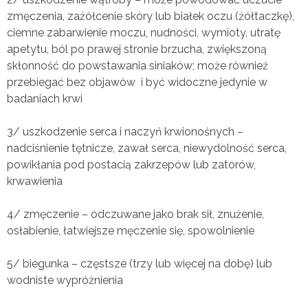
zmęczenia, zażółcenie skóry lub białek oczu (żółtaczkę),
ciemne zabarwienie moczu, nudności, wymioty, utratę
apetytu, ból po prawej stronie brzucha, zwiększoną
skłonność do powstawania siniaków; może również
przebiegać bez objawów i być widoczne jedynie w
badaniach krwi
3/ uszkodzenie serca i naczyń krwionośnych –
nadciśnienie tętnicze, zawał serca, niewydolność serca,
powikłania pod postacią zakrzepów lub zatorów,
krwawienia
4/ zmęczenie – odczuwane jako brak sił, znużenie,
osłabienie, łatwiejsze męczenie się, spowolnienie
5/ biegunka – częstsze (trzy lub więcej na dobę) lub
wodniste wypróżnienia