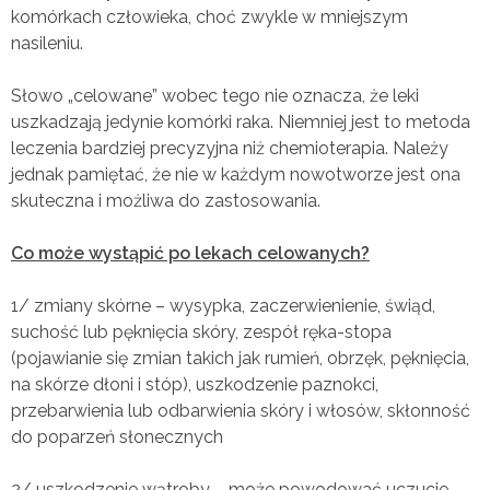
komórkach człowieka, choć zwykle w mniejszym
nasileniu.
Słowo „celowane” wobec tego nie oznacza, że leki
uszkadzają jedynie komórki raka. Niemniej jest to metoda
leczenia bardziej precyzyjna niż chemioterapia. Należy
jednak pamiętać, że nie w każdym nowotworze jest ona
skuteczna i możliwa do zastosowania.
Co może wystąpić po lekach celowanych?
1/ zmiany skórne – wysypka, zaczerwienienie, świąd,
suchość lub pęknięcia skóry, zespół ręka-stopa
(pojawianie się zmian takich jak rumień, obrzęk, pęknięcia,
na skórze dłoni i stóp), uszkodzenie paznokci,
przebarwienia lub odbarwienia skóry i włosów, skłonność
do poparzeń słonecznych
2/ uszkodzenie wątroby – może powodować uczucie