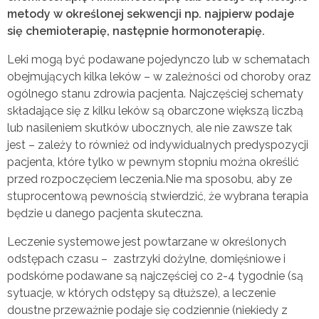
metody
w określonej sekwencji np. najpierw podaje
się chemioterapię, następnie hormonoterapię.
Leki mogą być podawane pojedynczo lub w schematach
obejmujących kilka leków – w zależności od choroby oraz
ogólnego stanu zdrowia pacjenta. Najczęściej schematy
składające się z kilku leków są obarczone większą liczbą
lub nasileniem skutków ubocznych, ale nie zawsze tak
jest – zależy to również od indywidualnych predyspozycji
pacjenta, które tylko w pewnym stopniu można określić
przed rozpoczęciem leczenia.Nie ma sposobu, aby ze
stuprocentową pewnością stwierdzić, że wybrana terapia
będzie u danego pacjenta skuteczna.
Leczenie systemowe jest powtarzane w określonych
odstępach czasu – zastrzyki dożylne, domięśniowe i
podskórne podawane są najczęściej co 2-4 tygodnie (są
sytuacje, w których odstępy są dłuższe), a leczenie
doustne przeważnie podaje się codziennie (niekiedy z