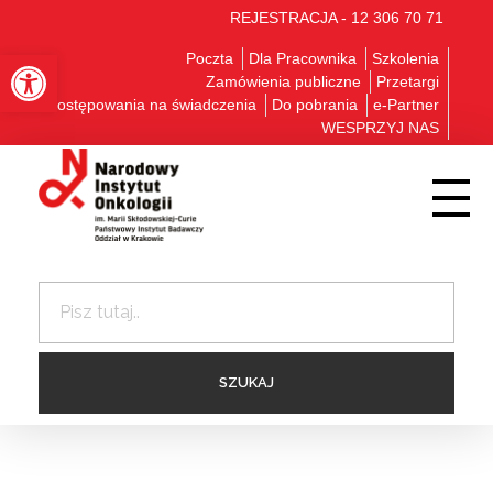
REJESTRACJA - 12 306 70 71
Otwórz pasek narzędzi
Poczta
Dla Pracownika
Szkolenia
Zamówienia publiczne
Przetargi
Postępowania na świadczenia
Do pobrania
e-Partner
WESPRZYJ NAS