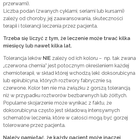
przerwami).
Liczba podań (zwanych cyklami, seriami lub kursami)
zależy od choroby, jej zaawansowania, skuteczności
terapii i tolerancji leczenia przez pacjenta.
Trzeba się liczyć z tym, że leczenie
może trwać kilka
miesięcy lub nawet kilka lat.
Tolerancja leków
NIE
zależy od ich koloru – np. tak zwana
„czerwona chemia” jest potocznym określeniem każdej
chemioterapii, w skład której wchodzą leki: doksorubicyna
lub epirubicyna, których roztwory fabrycznie są
czerwone. Kolor ten nie ma związku z gorszą tolerancją
niż w przypadku roztworów bezbarwnych lub żółtych.
Popularne skojarzenie może wynikać z faktu, że
doksorubicyna często jest składową intensywnych
schematów leczenia, które w całości mogą być gorzej
tolerowane przez pacjenta.
Należy pamiętać, że każdy pacjent może inaczej